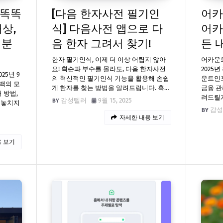
 똑똑
[다음 한자사전 필기인
어카
상,
식] 다음사전 앱으로 다
어카
 분
음 한자 그려서 찾기!
든 
한자 필기인식, 이제 더 이상 어렵지 않아
어카운트
요! 획순과 부수를 몰라도, 다음 한자사전
2025
25년 9
의 혁신적인 필기인식 기능을 활용해 손쉽
운트인포
백의 모
게 한자를 찾는 방법을 알려드립니다. 혹…
금융 관
 방법,
려드릴
감성텔러
9월 15, 2025
 놓치지
감성
자세한 내용 보기
 보기