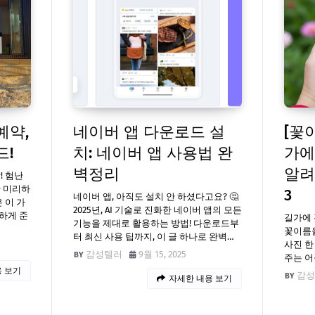
예약,
네이버 앱 다운로드 설
[꽃
드!
치: 네이버 앱 사용법 완
가에
벽정리
알려
! 험난
만 미리하
3
네이버 앱, 아직도 설치 안 하셨다고요? 🤔
 이 가
2025년, AI 기술로 진화한 네이버 앱의 모든
하게 준
길가에 
기능을 제대로 활용하는 방법! 다운로드부
꽃이름을
터 최신 사용 팁까지, 이 글 하나로 완벽…
사진 한
감성텔러
9월 15, 2025
주는 어
 보기
감성
자세한 내용 보기